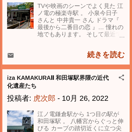
に白旗神社には、 首実検を終え
その子・ 長時と業時が遺志を継
TVや映画のシーンでよく見た 江
た義経と弁慶の首が 鎌倉から飛
いだ もの。 かつて極楽寺には貧
ノ電の極楽寺駅 。 小泉今日子
んできたとか。 本堂彫刻にも"
者を招き、 無償で病の治療や薬
さんと 中井貴一 さん ドラマ『
腰越状 "のシーン。 壇ノ浦 に平
を施していた そんな歴史があり
最後から二番目の恋 』… 憧れの
氏を壊滅させたが、 頼朝との不
ました。 " 千服茶臼製薬鉢 "は本
地でもあります。 そして最近で
和が深まり、 鎌倉入りを拒否さ
堂前に残る 石臼と石鉢は開基 忍
は 吉田秋生さん原作の漫画を 実
れ腰越に逗留 。 頼朝の勘気を晴
性 が開いていた 施薬悲田院 な
写化した 映画『海街diary』 。
らすため、 大江広元 にとりなし
どを伝えるものです。 客殿の前
続きを読む
四姉妹の自宅最寄り駅、 綾瀬は
を依頼する手紙。 『 平家物語
にある井戸跡は、鎌倉石を 八段
るか さん、 長澤まさみ さん、
』巻第十二 腰越には 次のよう
積み上げた大きなもの、 おかゆ
夏帆 さん、 広瀬すず さん…
に記されています。 「さればに
を施していたことを 伝えるもの
2015年公開で四姉妹の日々が 愛
iza KAMAKURAⅡ 和田塚駅界隈の近代
や、去んぬる夏のころ、 平家
の一つです。 最盛期は七堂伽藍
おしい物語 でした。 2017年の
の生捕どもあひ具して、 関東
化遺産たち
を備え、 大小４９の支院が あっ
『DESTINY 鎌倉ものがたり』
へ下向せられけるとき、 腰越
たそうですが、 いまは境内はひ
投稿者:
虎次郎
-
10月 26, 2022
は、 極楽寺駅をモデルとした 撮
に関を据ゑて、 鎌倉へは入れ
っっそりと。 如意輪観世音が安
影所内のセットで撮影。 江ノ電
らる まじきにてありしかば、
置されている観音堂。 元寇の折
の旧車両300形タンコロは、 CG
判官、本意なきことに思ひ
江ノ電鎌倉駅から 1つ目の駅が
りには戦勝祈願、 鎌倉幕府滅亡
で「 げんせ駅 」と「 よみ駅」
て、 「 少しもおろかに
和田塚駅 。 八幡宮からぐっと伸
後も国家安寧の 祈祷が時々の天
を 結ぶ鉄道に仕立てていまし
思ひたてまつらざる 」よし、
びる カーブの踏切近くに立つ尖
皇から 求められたきたのです