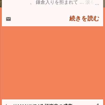
、 鎌倉入りを拒まれて … 涙を
のんだ地が"腰越"。 江ノ島電鉄
は基本4両編成なのに、 ホーム
続きを読む
は3両分しかない、 鎌倉行だと
先頭車両のドアは 開かないとい
う 奇小な腰越駅 。 ホームの先
は道路併用軌道… 腰越駅 を降り
て5分ほどの踏切を渡ると… 満
福寺 という小さな寺が現れる。
踏切を渡るとすぐに石段… 真言
宗寺院古刹「 龍護山満福寺 」。
創建は744年(天平16)… 相模第２
１ヶ所霊場 であり、 本尊は薬師
三尊。 奈良時代関東に悪病気が
流行し、 聖武天皇命 により 行
基 が 祈りを奉げ病気を治める寺
を 建てたことが興りとされてい
ます。 源義経 は、幼名 牛若丸
、 のちに 九郎判官 と称した。