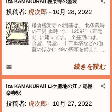
iza KAMAKURAⅡ 極楽寺の盛衰
源頼朝 の異母弟にあたる。 1180
年(治承4)兄 頼朝の挙兵に参じ、
投稿者:
虎次郎
-
10月 28, 2022
1184年(元暦元)兄 源範頼 ととも
に 源義仲を討ち入洛し 摂津一の
鎌倉極楽寺 の開基は、 北条義時
谷で平氏を破る… " 弁慶の腰掛
の三男 重時 で、 1259年（正元
石 " 弁慶の腰掛石というのは各
1）に建立です。 全盛期には、
地にあり、 和歌山県田辺市の八
金堂、講堂、 十三重塔などの伽
坂神社近く の、 「弁慶腰掛の
藍のほかに 49の塔頭を備えた大
岩」 は 人が座ったような窪みが
寺院でしたが、 合戦や火災、地
あるとか… 男子が誕生すると、
震等により、 今では山門と本堂
弁慶のような立派な子に育つよ
続きを読む
を残すのみ。 執権を補佐する連
う にと、 座らせる風習が遺るそ
署まで務めた 重時 ではあります
うです。 こちらは" 弁慶の手玉
が、 政冶に執着することなく出
石 " 神奈川県藤沢市の白旗神社
家。 邸に極楽浄土の姿を現そう
iza KAMAKURAⅡ ロケ聖地の江ノ電極
には、 「 弁慶の力石 」力比べ
として、 大寺建立を思い立ち造
楽寺駅
をしたという。 兵庫県三木市の
営を始めたとか…。 ところが完
「弁慶の足跡」 は、 一ノ谷の戦
投稿者:
虎次郎
-
10月 27, 2022
成半ばの1261年(弘長元年)に 重
いで平氏を追いかけた… ちなみ
時は世を去ることになります。