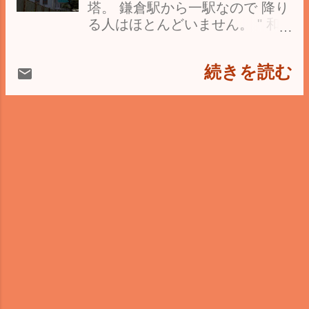
た。 ロケ聖地化 になりすぎ感は
起請文書きて、参らせ...
塔。 鎌倉駅から一駅なので 降り
が、 1333年(元弘3)の 新田義貞
否めない… 江ノ電を生活の足に
る人はほとんどいません。 " 和
の 鎌倉攻めで灰燼… 1つだけ残
している 歓迎ばかりではないと
田塚 "とは鎌倉御家人の 和田義
る 吉祥院が"本堂 "を 担っている
か、 新型コロナも一区切りとな
盛 率いる和田一族の墓があり、
のです。 北条紋 がみてとれま
って、 秋にかけ再燃するかも知
続きを読む
その所以で駅の名前となったと
す。 こちらは近世の庫裏。 正式
れません。 こちら極楽寺駅目前
か。 踏切近くに垣間見えるの
名称は 霊鷲山感応院極楽寺 、
にある 黒毛和牛ワンバーグ " 極
が、 ハリス記念鎌倉幼稚園 。
開山の 忍性 が" 霊ガ池 "で 祈祷
楽とんぼ "さん。 お笑いコンビ
1910年(明治43) 創立で 鎌倉市内
を行っていると、 鷲までもが感
のお店ではありません… 黒毛和
最古の幼稚園なのです。 関東大
応したという 故事に由来してい
牛を100％使用… 一頭で仕入れ
震災の倒壊後の復興で 1925年
ます。 境内には百日紅、梅、 泰
て部位で選別してるとか。 チー
(大正14年)に建てられたもの。
山木、紫苑、山茶花など 北条時
ズハンバーグ のランチセット
建物は" 梅鉢型園舎 "と呼ばれる
宗 が植えたと口伝の 八重一重咲
を！ サラダに 鎌倉野菜 が付き
珍しい形式がとられており、 中
き分け桜も… 花が咲くとき賑わ
ました。 鎌倉ビール とともに…
央に遊戯室囲むように 舞台、教
うとか。
腹ごしらえをして いざ極楽寺
室が配されているとか… フレー
へ 江ノ島電鉄の唯一のトンネル
ベルの教育思想や ライトの住宅
、 長谷駅と極楽寺駅の間の" 極
建築のプラン など、 さまざまな
楽洞 "。 極楽寺駅側入口頭上の
要素が加わって 梅鉢型園舎の成
ポータルには、 後に朝鮮総督と
立をみたという。 岡山市の 旭東