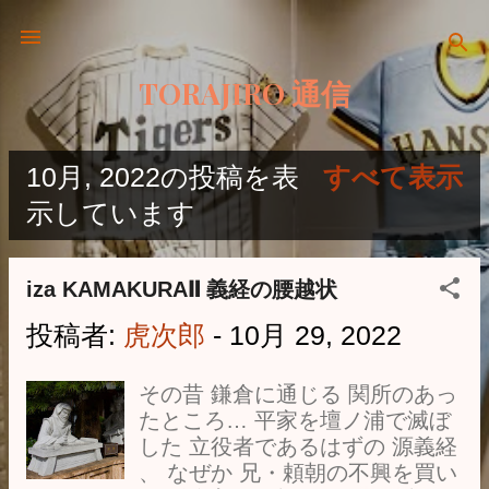
スキップしてメイン コンテンツに移動
TORAJIRO 通信
10月, 2022の投稿を表
すべて表示
投
示しています
稿
iza KAMAKURAⅡ 義経の腰越状
投稿者:
虎次郎
-
10月 29, 2022
その昔 鎌倉に通じる 関所のあっ
たところ… 平家を壇ノ浦で滅ぼ
した 立役者であるはずの 源義経
、 なぜか 兄・頼朝の不興を買い